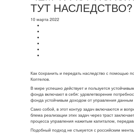
ТУТ НАСЛЕДСТВО?
10 марта 2022
Как cохранить и передать наследство с помощью п
Коптелов.
В мире успешно действу­ет и пользуется устойчив
фонда включают в себя: удовлетворение потребнос
фонда устойчивым доходом от управления данным и
Само собой, в этот контур задач включаются и вопр
блема реализации этих задач через траст заключае
процесса управления нажи­тым капиталом, переда
Подобный подход не сты­куется с российским мента­