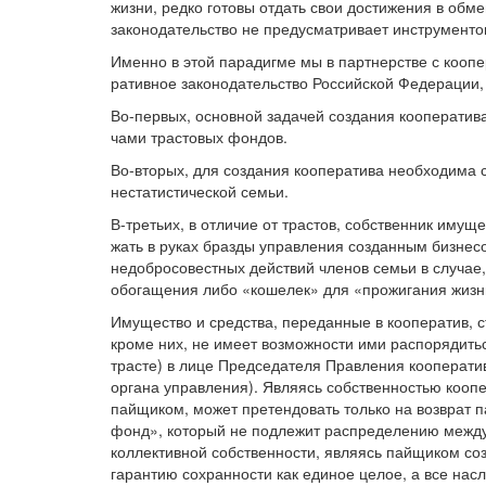
жизни, редко готовы отдать свои достижения в обме
законо­дательство не предусматри­вает инструмент
Именно в этой парадигме мы в партнерстве с коопе
ративное законодательство Российской Федерации,
Во-первых, основной за­дачей создания кооперати­в
чами трастовых фондов.
Во-вторых, для создания кооператива необходима с
нестатистической семьи.
В-третьих, в отличие от трастов, собственник имущ
жать в руках бразды управ­ления созданным бизнес
недобросовестных действий членов семьи в случае,
обогащения либо «кошелек» для «прожигания жизн
Имущество и средства, переданные в кооператив, ст
кроме них, не имеет возможности ими распорядить
трасте) в лице Председателя Правления ко­операти
органа управле­ния). Являясь собственностью коопе
пайщиком, может претендовать только на возврат 
фонд», который не подлежит распре­делению межд
коллективной собственности, являясь пай­щиком со
гарантию сохранности как единое це­лое, а все на