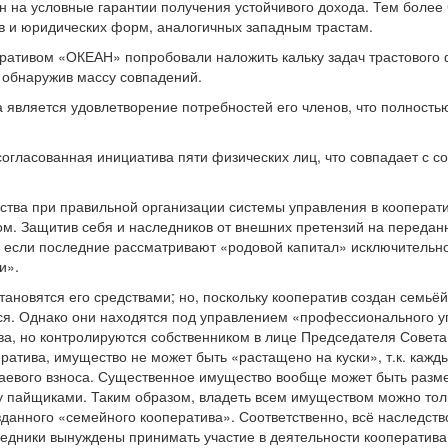
н на условные гарантии получе­ния устойчивого дохода. Тем более
ов и юриди­ческих форм, аналогичных западным трастам.
ра­тивом «ОКЕАН» попробова­ли наложить кальку задач трастового 
 об­наружив массу совпадений.
а является удовлетворение потребностей его членов, что полностью
огласованная инициатива пяти физических лиц, что совпадает с с
е­ства при правильной органи­зации системы управления в кооперат
ом. Защитив себя и наследников от внешних претензий на передан
 если последние рассматривают «родовой капитал» исключи­тельно
и».
ановятся его средствами; но, поскольку кооператив создан семьёй и
ся. Однако они находятся под управлением «профессионального уп
ва, но контролиру­ются собственником в лице Председателя Совета 
ратива, имущество не может быть «растащено на куски», т.к. кажд
паевого взноса. Существенное имущество вообще может быть разм
у пайщиками. Таким образом, владеть всем имуществом можно тол
зданного «семей­ного кооператива». Соот­ветственно, всё наследс
следники вынуж­дены принимать участие в деятельности кооператива