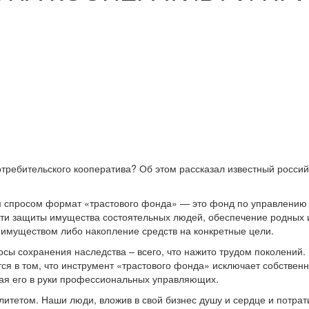
отребительского кооператива? Об этом рассказал известный росс
ым спросом формат «трастового фонда» — это фонд по управ­лению
ти защиты имущества состоя­тельных людей, обеспечение родных 
му­ществом либо накопление средств на конкретные цели.
о­сы сохранения наследства – всего, что нажито трудом поколений
тся в том, что инструмент «тра­стового фонда» исключает собствен
вая его в руки профессиональных управляющих.
литетом. Наши люди, вложив в свой бизнес душу и сердце и потрат