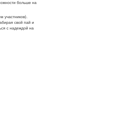
зможности больше на
 участни­ков).
абирая свой пай и
ься с надеждой на