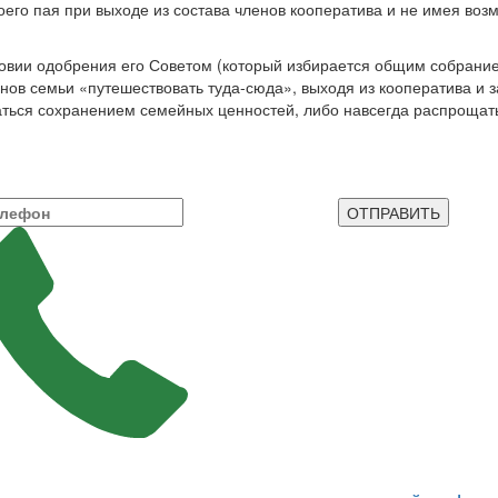
­его пая при выходе из соста­ва членов кооператива и не имея во
овии одобрения его Со­ветом (который избирается общим собранием
ов семьи «путешество­вать туда-сюда», выходя из кооператива и з
аться сохранением семей­ных ценностей, либо навсег­да распрощат
ОТПРАВИТЬ