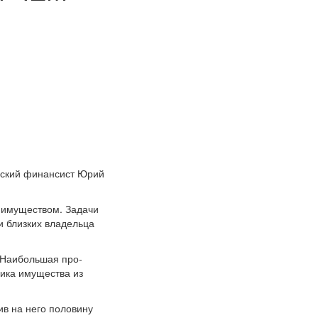
ийский финансист Юрий
 имуществом. Зада­чи
и близких владельца
. Наибольшая про­
ника имущества из
ив на него половину