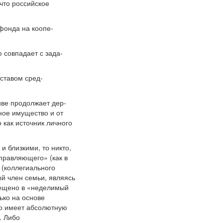
 что российское
фонда на коопе­
 совпадает с зада­
оставом сред­
иве продолжает дер­
ное имущество и от
 как источник личного
 близки­ми, то никто,
равля­ющего» (как в
(колле­гиального
ый член семьи, являясь
е­щено в «неделимый
ько на основе
тво имеет абсолютную
. Либо