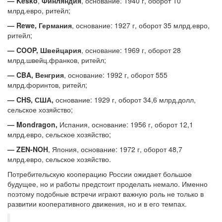
— Kesko
,
Финляндия
, основание: 1940 г, оборот 10
млрд.евро, ритейл;
— Rewe, Германия
, основание: 1927 г, оборот 35 млрд.евро,
ритейл;
— COOP, Швейцария
, основание: 1969 г, оборот 28
млрд.швейц.франков, ритейл;
— CBA, Венгрия
, основание: 1992 г, оборот 555
млрд.форинтов, ритейл;
— CHS, США,
основание: 1929 г, оборот 34,6 млрд.долл,
сельское хозяйство;
— Mondragon,
Испания, основание: 1956 г, оборот 12,1
млрд.евро, сельское хозяйство;
— ZEN-NOH
, Япония, основание: 1972 г, оборот 48,7
млрд.евро, сельское хозяйство.
Потребительскую кооперацию России ожидает большое
будущее, но и работы предстоит проделать немало. Именно
поэтому подобные встречи играют важную роль не только в
развитии кооперативного движения, но и в его темпах.